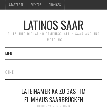
STARTSEITE
EVENTOS
CRÓNICAS
LATINOS SAAR
ALLES ÜBER DIE LATINO GEMEINSCHAFT IN SAARLAND UND
UMGEBUNG
MENU
QUIÉNES SOMOS
CINE
EVENTOS
LATEINAMERIKA ZU GAST IM
CINE
FILMHAUS SAARBRÜCKEN
TEATRO
OKTOBER 24, 2017
ADMIN