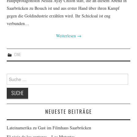
Hauptprotagonistin Nélida Ayay Chilón statt, die an diesem Abend in
Saarbrücken zu Besuch ist und aus erster Hand über ihren Kampf
gegen die Goldindustrie erzählen wird. Ihr Schicksal ist eng
verbunden…
Weiterlesen
→
CINE
Suche nach:
NEUESTE BEITRÄGE
Lateinamerika zu Gast im Filmhaus Saarbrücken
El viaje de los cantores – Los Mutantes