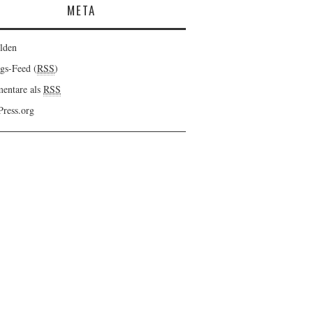
META
lden
ags-Feed (
RSS
)
entare als
RSS
ress.org