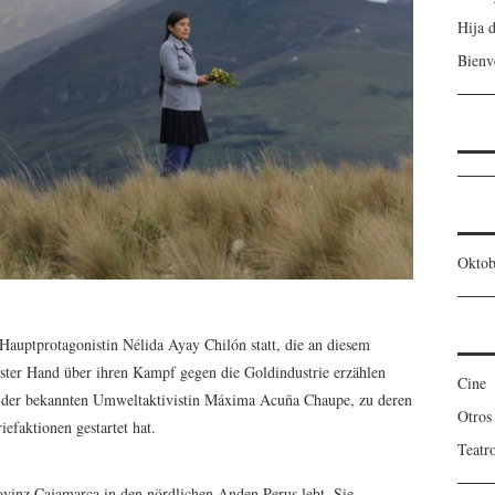
Hija 
Bienv
Oktob
Hauptprotagonistin Nélida Ayay Chilón statt, die an diesem
rster Hand über ihren Kampf gegen die Goldindustrie erzählen
Cine
m der bekannten Umweltaktivistin Máxima Acuña Chaupe, zu deren
Otros
efaktionen gestartet hat.
Teatr
rovinz Cajamarca in den nördlichen Anden Perus lebt. Sie