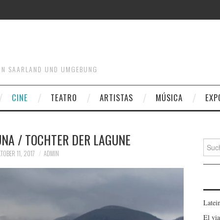
T IN SAARLAND UND UMGEBUNG
CINE
TEATRO
ARTISTAS
MÚSICA
EXP
UNA / TOCHTER DER LAGUNE
Suche
TOBER 11, 2017
ADMIN
Latei
El vi